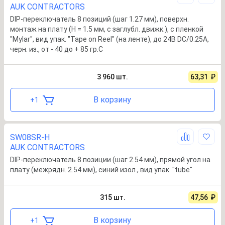
AUK CONTRACTORS
DIP-переключатель 8 позиций (шаг 1.27 мм), поверхн.
монтаж на плату (H = 1.5 мм, с заглубл. движк.), с пленкой
"Mylar", вид упак. "Tape on Reel" (на ленте), до 24B DC/0.25А,
черн. из., от - 40 до + 85 гр.C
3 960
шт.
63,31
₽
В корзину
+
1
SW08SR-H
AUK CONTRACTORS
DIP-переключатель 8 позиции (шаг 2.54 мм), прямой угол на
плату (межрядн. 2.54 мм), синий изол., вид упак. "tube"
315
шт.
47,56
₽
В корзину
+
1