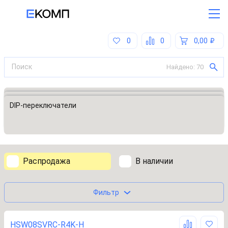
0
0
0,00
Найдено:
70
Все категории
Переключатели
DIP-переключатели
Распродажа
В наличии
Фильтр
HSW08SVRC-R4K-H