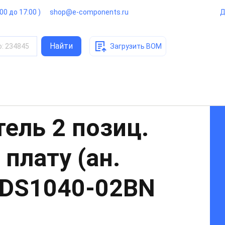
:00 до 17:00 )
shop@e-components.ru
Д
Найти
о
:
234845
Загрузить BOM
ель 2 позиц.
 плату (ан.
DS1040-02BN