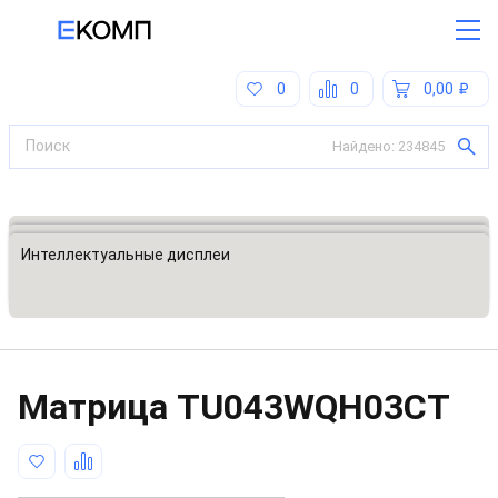
0
0
0,00
Найдено:
234845
Все категории
Дисплеи и модули индикации
Интеллектуальные дисплеи
Матрица
TU043WQH03CT