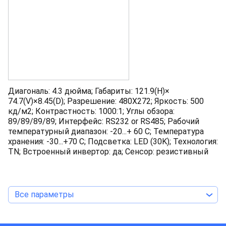
Диагональ: 4.3 дюйма; Габариты: 121.9(H)×
74.7(V)×8.45(D); Разрешение: 480Х272; Яркость: 500
кд/м2; Контрастность: 1000:1; Углы обзора:
89/89/89/89; Интерфейс: RS232 or RS485; Рабочий
температурный диапазон: -20...+ 60 С; Температура
хранения: -30...+70 С; Подсветка: LED (30K); Технология:
TN; Встроенный инвертор: да; Сенсор: резистивный
Все параметры