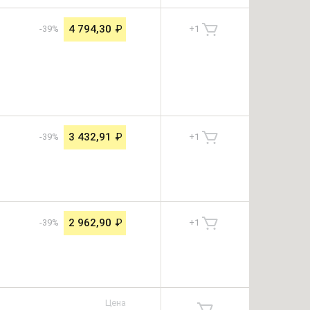
4 794,30
₽
-39%
+
1
3 432,91
₽
-39%
+
1
2 962,90
₽
-39%
+
1
Цена