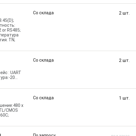
Со склада
2
шт.
.45(D);
тность:
 or RS485;
мпература
гия: TN;
Со склада
2
шт.
ейс : UART
тура:-20…
Со склада
1
шт.
шение:480 x
 TTL/CMOS
+60С;
a
По запросу
под заказ