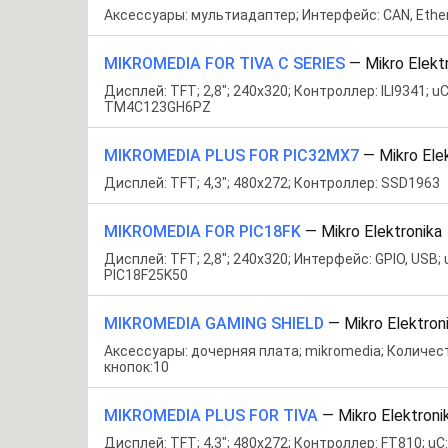
Аксессуары: мультиадаптер; Интерфейс: CAN, Ethe
MIKROMEDIA FOR TIVA C SERIES
—
Mikro Elekt
Дисплей: TFT; 2,8"; 240x320; Контроллер: ILI9341; uC
TM4C123GH6PZ
MIKROMEDIA PLUS FOR PIC32MX7
—
Mikro Ele
Дисплей: TFT; 4,3"; 480x272; Контроллер: SSD1963
MIKROMEDIA FOR PIC18FK
—
Mikro Elektronika
Дисплей: TFT; 2,8"; 240x320; Интерфейс: GPIO, USB; 
PIC18F25K50
MIKROMEDIA GAMING SHIELD
—
Mikro Elektron
Аксессуары: дочерняя плата; mikromedia; Количес
кнопок:10
MIKROMEDIA PLUS FOR TIVA
—
Mikro Elektroni
Дисплей: TFT; 4,3"; 480x272; Контроллер: FT810; uC: