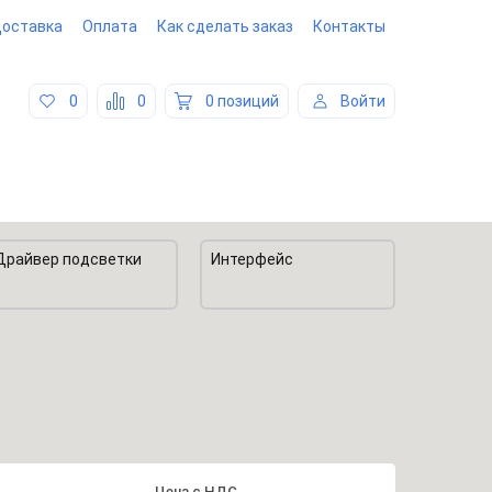
оставка
Оплата
Как сделать заказ
Контакты
0
0
0 позиций
Войти
Драйвер подсветки
Интерфейс
Цена
с
НДС