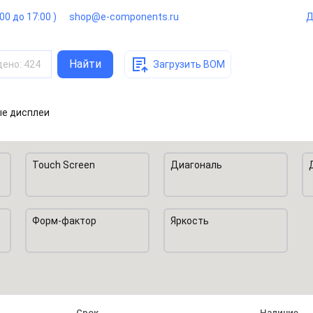
:00 до 17:00 )
shop@e-components.ru
Д
Найти
дено
:
424
Загрузить BOM
ые дисплеи
Touch Screen
Диагональ
Форм-фактор
Яркость
Срок
Наличие