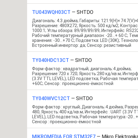
TU043WQH03CT
—
SHTDO
Диагональ: 4.3 дюйма; Габариты: 121.9(H)× 74.7(V)×8
Разрешение: 480Х272; Яркость: 500 кд/м2; Контрас
1000:1; Углы обзора: 89/89/89/89; Интерфейс: RS232
Рабочий температурный диапазон: -20...+ 60 С; Те
хранения: -30...+70 С; Подсветка: LED (30K); Техноло
Встроенный инвертор: да; Сенсор: резистивный
TY040HDC13CT
—
SHTDO
Форм-фактор : квадратный; диагональ:4 дюйма;
Разрешение:720 x 720; Яркость:280 кд/кв.м; Интерф
(3.3V TTL LEVEL), LED подсветка; Рабочая темпера
+60С; Сенсор : проекционно-ёмкостной
TY040WVC12CT
—
SHTDO
Форм-фактор : круглый; Диагональ:4 дюйма; Разре
480; Яркость:400 кд/кв.м; Интерфейс : UART (3.3V
LEVEL), LED подсветка; Рабочая температура:-20…
Сенсор : проекционно-ёмкостной
MIKROMEDIA FOR STM32F7
—
Mikro Elektronik