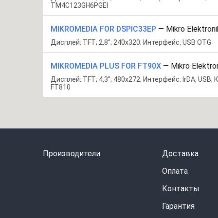
TM4C123GH6PGEI
MIKROMEDIA FOR DSPIC33EP
—
Mikro Elektroni
Дисплей: TFT; 2,8"; 240x320; Интерфейс: USB OTG
MIKROMEDIA PLUS FOR FT90X
—
Mikro Elektro
Дисплей: TFT; 4,3"; 480x272; Интерфейс: IrDA, USB;
FT810
Производители
Доставка
Оплата
Контакты
Гарантия