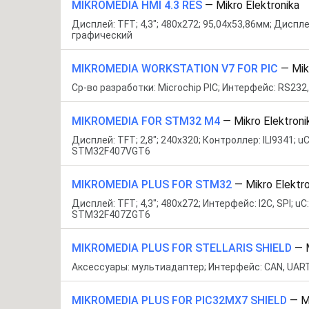
MIKROMEDIA HMI 4.3 RES
—
Mikro Elektronika
Дисплей: TFT; 4,3"; 480x272; 95,04x53,86мм; Диспле
графический
MIKROMEDIA WORKSTATION V7 FOR PIC
—
Mikro
Ср-во разработки: Microchip PIC; Интерфейс: RS23
MIKROMEDIA FOR STM32 M4
—
Mikro Elektroni
Дисплей: TFT; 2,8"; 240x320; Контроллер: ILI9341; uC
STM32F407VGT6
MIKROMEDIA PLUS FOR STM32
—
Mikro Elektr
Дисплей: TFT; 4,3"; 480x272; Интерфейс: I2C, SPI; uC:
STM32F407ZGT6
MIKROMEDIA PLUS FOR STELLARIS SHIELD
—
M
Аксессуары: мультиадаптер; Интерфейс: CAN, UART
MIKROMEDIA PLUS FOR PIC32MX7 SHIELD
—
Mi