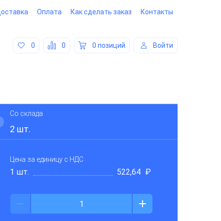
оставка
Оплата
Как сделать заказ
Контакты
0
0
0 позиций
Войти
Со склада
2
шт.
Цена за единицу
с НДС
1 шт.
522,64
₽