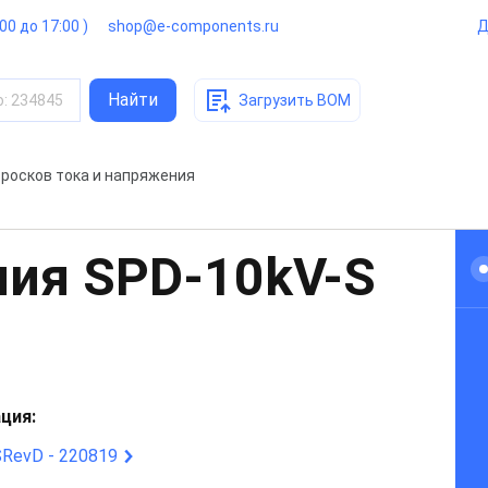
:00 до 17:00 )
shop@e-components.ru
Д
Найти
о
:
234845
Загрузить BOM
бросков тока и напряжения
ния
SPD-10kV-S
ция:
RevD - 220819