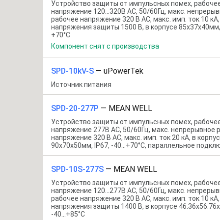
Устройство защиты от импульсных помех, рабоче
напряжение 120…320В AC, 50/60Гц, макс. непреры
рабочее напряжение 320 В AC, макс. имп. ток 10 кА
напряжения защиты 1500 В, в корпусе 85x37x40мм, 
+70°С
Компонент снят с производства
SPD-10kV-S
—
uPowerTek
Источник питания
SPD-20-277P
—
MEAN WELL
Устройство защиты от импульсных помех, рабоче
напряжение 277В AC, 50/60Гц, макс. непрерывное 
напряжение 320 В AC, макс. имп. ток 20 кА, в корпу
90x70x50мм, IP67, -40…+70°С, параллельное подкл
SPD-10S-277S
—
MEAN WELL
Устройство защиты от импульсных помех, рабоче
напряжение 120…277В AC, 50/60Гц, макс. непреры
рабочее напряжение 320 В AC, макс. имп. ток 10 кА
напряжения защиты 1400 В, в корпусе 46.36x56.76x
-40…+85°С