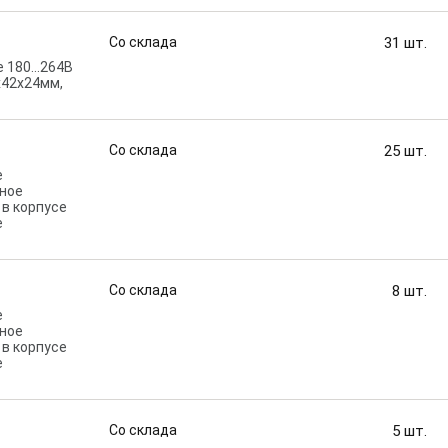
Со склада
31
шт.
е 180…264В
5x42x24мм,
Со склада
25
шт.
е
вное
 в корпусе
е
Со склада
8
шт.
е
вное
 в корпусе
е
Со склада
5
шт.