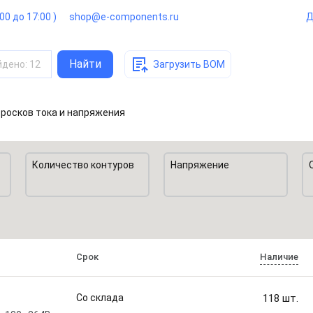
:00 до 17:00 )
shop@e-components.ru
Д
Найти
йдено
:
12
Загрузить BOM
бросков тока и напряжения
Количество контуров
Напряжение
Срок
Наличие
Со склада
118
шт.