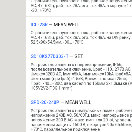
Ограничитель пускового тока, рабочее напряжени
AC, 47…63Гц, раб. ток 28А, огр. ток 48А, в корпусе 
-30…+70°С
ICL-28R
—
MEAN WELL
Ограничитель пускового тока, рабочее напряжени
AC, 47…63Гц, раб. ток 28А, огр. ток 48А, на DIN рейку
52.5x90x54.5мм, -30…+70°С
SD10K277D303-T
—
SET
Устройство защиты от перенапряжений, IP66,
последовательное включение, Uраб=110...277В AC,
Uмакс=320В AC, Iимп=5kA, Iимп.макс=10kA, Iраб=8А,
Uимп.макс(при Iраб)=1.5кВ, Время отклика=25нс,
Tраб=-40...+80С, два кабеля по 150мм 3х1.0мм.кв (
H05V2V2-F 3G 1 mm²)
SPD-20-240P
—
MEAN WELL
Устройство защиты от импульсных помех, рабоче
напряжение 240В AC, 50/60Гц, макс. непрерывное 
напряжение 300 В AC, макс. имп. ток 20 кА, уровень
напряжения защиты 1500 В, в корпусе 90x70x50мм, 
+70°С, параллельное подключение