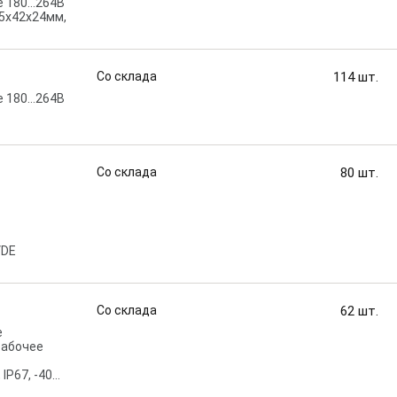
е 180…264В
175x42x24мм,
Со склада
114
шт.
е 180…264В
Со склада
80
шт.
VDE
Со склада
62
шт.
е
рабочее
IP67, -40…