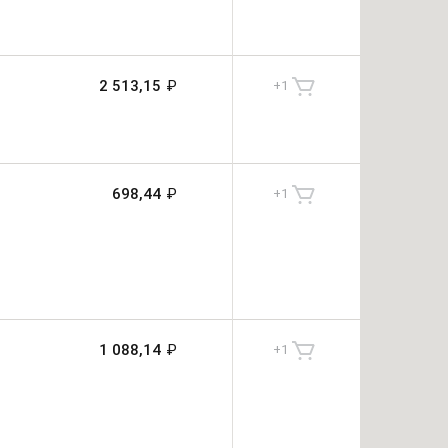
2 513,15
₽
+
1
698,44
₽
+
1
1 088,14
₽
+
1