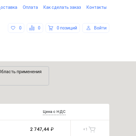
оставка
Оплата
Как сделать заказ
Контакты
0
0
0 позиций
Войти
Область применения
Цена
с
НДС
2 747,44
₽
+
1