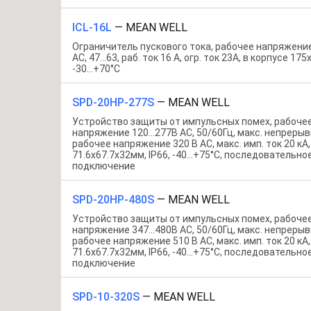
ICL-16L
—
MEAN WELL
Ограничитель пускового тока, рабочее напряжени
AC, 47…63, раб. ток 16 А, огр. ток 23А, в корпусе 17
-30…+70°С
SPD-20HP-277S
—
MEAN WELL
Устройство защиты от импульсных помех, рабоче
напряжение 120…277В AC, 50/60Гц, макс. непреры
рабочее напряжение 320 В AC, макс. имп. ток 20 кА,
71.6x67.7x32мм, IP66, -40…+75°С, последовательно
подключение
SPD-20HP-480S
—
MEAN WELL
Устройство защиты от импульсных помех, рабоче
напряжение 347…480В AC, 50/60Гц, макс. непреры
рабочее напряжение 510 В AC, макс. имп. ток 20 кА,
71.6x67.7x32мм, IP66, -40…+75°С, последовательно
подключение
SPD-10-320S
—
MEAN WELL