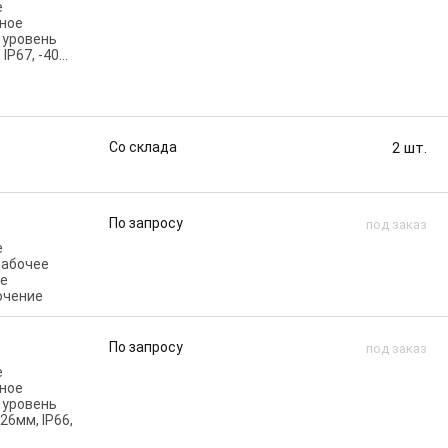
е
вное
, уровень
IP67, -40…
Со склада
2
шт.
По запросу
под заказ
е
рабочее
се
ючение
По запросу
под заказ
е
вное
, уровень
26мм, IP66,