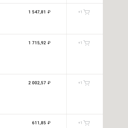
1 547,81
₽
+
1
1 715,92
₽
+
1
2 002,57
₽
+
1
611,85
₽
+
1