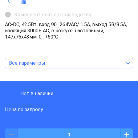
Компонент снят с производства
i
AC-DC, 42.5Вт, вход 90…264VAC/ 1.5A, выход 5В/8.5A,
изоляция 3000В AC, в кожухе, настольный,
147х76х43мм, 0…+50°С
Все параметры
MEAN WELL
Нет в наличии
Цена по запросу