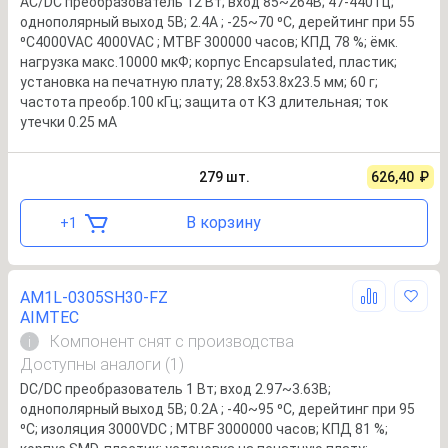
AC/DC преобразователь 12 Вт; вход 85~264В; 47-440 Гц;
однополярный выход 5В; 2.4А ; -25~70 ⁰C, дерейтинг при 55
⁰C4000VAC 4000VAC ; MTBF 300000 часов; КПД 78 %; ёмк.
нагрузка макс.10000 мкФ; корпус Encapsulated, пластик;
установка на печатную плату; 28.8x53.8x23.5 мм; 60 г;
частота преобр.100 кГц; защита от КЗ длительная; ток
утечки 0.25 мА
279
шт.
626,40
₽
В корзину
+
1
AM1L-0305SH30-FZ
AIMTEC
Компонент снят с производства
i
Доступны аналоги (1)
DC/DC преобразователь 1 Вт; вход 2.97~3.63В;
однополярный выход 5В; 0.2А ; -40~95 ⁰C, дерейтинг при 95
⁰C; изоляция 3000VDC ; MTBF 3000000 часов; КПД 81 %;