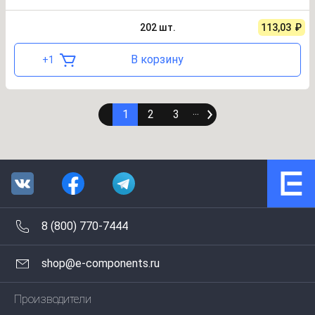
202
шт.
113,03
₽
В корзину
+
1
1
2
3
∙∙∙
8 (800) 770-7444
shop@e-components.ru
Производители