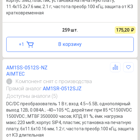
корпус SMD, пластик; установка на печатную плату;
11.4x15.2x7.6 мм; 2.1 г; частота преобр.100 кГц; защита от КЗ
кратковременная
259
шт.
175,20
₽
В корзину
+
1
AM1SS-0512S-NZ
AIMTEC
Компонент снят с производства
i
Прямой аналог
AM1SR-0512SJZ
Доступны аналоги (5)
DC/DC преобразователь 1 Вт; вход 4.5~5.5В; однополярный
выход 12В; 0.084А ; -40~105 ⁰C, дерейтинг при 85 ⁰C1500VDC
1500VDC ; MTBF 3500000 часов; КПД 81 %; ёмк. нагрузка
макс.220 мкФ; корпус SIP4, пластик; установка на печатную
плату; 6x11.6x10.16 мм; 1.2 г; частота преобр.100 кГц; защита
от КЗ длительная