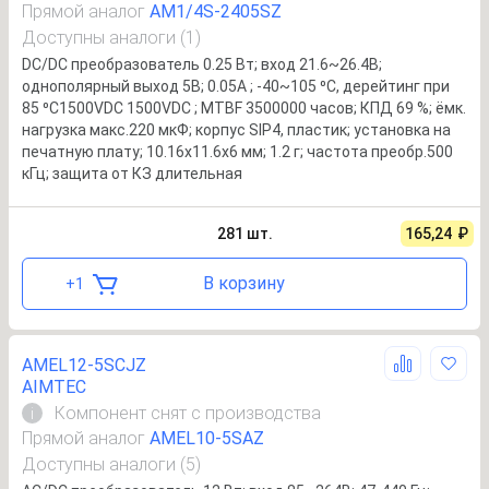
Прямой аналог
AM1/4S-2405SZ
Доступны аналоги (1)
DC/DC преобразователь 0.25 Вт; вход 21.6~26.4В;
однополярный выход 5В; 0.05А ; -40~105 ⁰C, дерейтинг при
85 ⁰C1500VDC 1500VDC ; MTBF 3500000 часов; КПД 69 %; ёмк.
нагрузка макс.220 мкФ; корпус SIP4, пластик; установка на
печатную плату; 10.16x11.6x6 мм; 1.2 г; частота преобр.500
кГц; защита от КЗ длительная
281
шт.
165,24
₽
В корзину
+
1
AMEL12-5SCJZ
AIMTEC
Компонент снят с производства
i
Прямой аналог
AMEL10-5SAZ
Доступны аналоги (5)