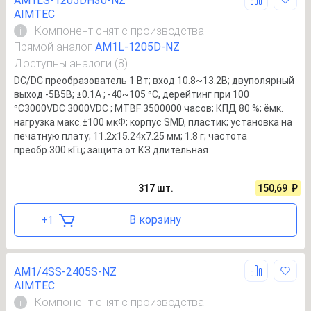
AM1LS-1205DH30-NZ
AIMTEC
Компонент снят с производства
i
Прямой аналог
AM1L-1205D-NZ
Доступны аналоги (8)
DC/DC преобразователь 1 Вт; вход 10.8~13.2В; двуполярный
выход -5В5В; ±0.1А ; -40~105 ⁰C, дерейтинг при 100
⁰C3000VDC 3000VDC ; MTBF 3500000 часов; КПД 80 %; ёмк.
нагрузка макс.±100 мкФ; корпус SMD, пластик; установка на
печатную плату; 11.2x15.24x7.25 мм; 1.8 г; частота
преобр.300 кГц; защита от КЗ длительная
317
шт.
150,69
₽
В корзину
+
1
AM1/4SS-2405S-NZ
AIMTEC
Компонент снят с производства
i