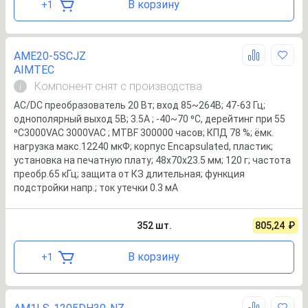
В корзину
+
1
AME20-5SCJZ
AIMTEC
Компонент снят с производства
i
AC/DC преобразователь 20 Вт; вход 85~264В; 47-63 Гц;
однополярный выход 5В; 3.5А ; -40~70 ⁰C, дерейтинг при 55
⁰C3000VAC 3000VAC ; MTBF 300000 часов; КПД 78 %; ёмк.
нагрузка макс.12240 мкФ; корпус Encapsulated, пластик;
установка на печатную плату; 48x70x23.5 мм; 120 г; частота
преобр.65 кГц; защита от КЗ длительная; функция
подстройки напр.; ток утечки 0.3 мА
352
шт.
805,24
₽
В корзину
+
1