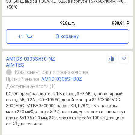
50…60Гц, выход 1.05A/42…62В, в корпусе 157х60х40мм, -40…
+50°С
926
шт.
938,81
₽
В корзину
+
1
AM1DS-0305SH30-NZ
AIMTEC
Компонент снят с производства
i
Прямой аналог
AM1D-0305SH30Z
Доступны аналоги (1)
DC/DC преобразователь 1 Вт; вход 3~3.6В; однополярный
выход 5В; 0.2А ; -40~105 ⁰C, дерейтинг при 85 ⁰C3000VDC
3000VDC ; MTBF 3500000 часов; КПД 78 %; ёмк. нагрузка
макс.220 мкФ; корпус SIP7, пластик; установка на печатную
плату; 6x19.5x9.3 мм; 2.3 г; частота преобр.100 кГц; защита
от КЗ длительная