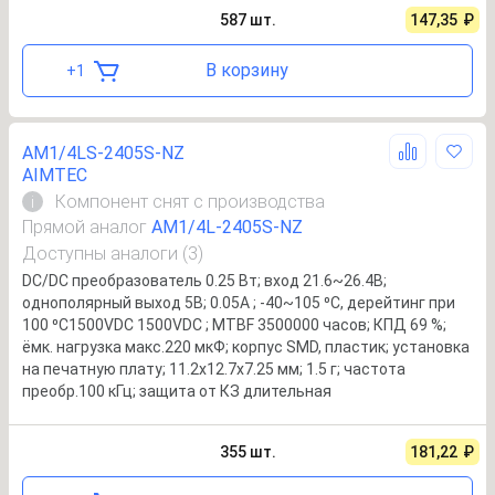
587
шт.
147,35
₽
В корзину
+
1
AM1/4LS-2405S-NZ
AIMTEC
Компонент снят с производства
i
Прямой аналог
AM1/4L-2405S-NZ
Доступны аналоги (3)
DC/DC преобразователь 0.25 Вт; вход 21.6~26.4В;
однополярный выход 5В; 0.05А ; -40~105 ⁰C, дерейтинг при
100 ⁰C1500VDC 1500VDC ; MTBF 3500000 часов; КПД 69 %;
ёмк. нагрузка макс.220 мкФ; корпус SMD, пластик; установка
на печатную плату; 11.2x12.7x7.25 мм; 1.5 г; частота
преобр.100 кГц; защита от КЗ длительная
355
шт.
181,22
₽