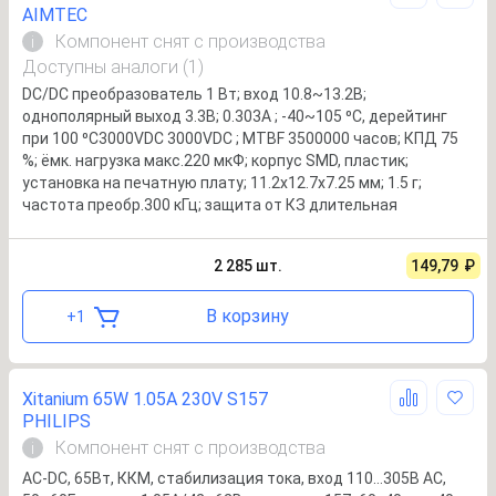
AIMTEC
Компонент снят с производства
i
Доступны аналоги (1)
DC/DC преобразователь 1 Вт; вход 10.8~13.2В;
однополярный выход 3.3В; 0.303А ; -40~105 ⁰C, дерейтинг
при 100 ⁰C3000VDC 3000VDC ; MTBF 3500000 часов; КПД 75
%; ёмк. нагрузка макс.220 мкФ; корпус SMD, пластик;
установка на печатную плату; 11.2x12.7x7.25 мм; 1.5 г;
частота преобр.300 кГц; защита от КЗ длительная
2 285
шт.
149,79
₽
В корзину
+
1
Xitanium 65W 1.05A 230V S157
PHILIPS
Компонент снят с производства
i
AC-DC, 65Вт, ККМ, стабилизация тока, вход 110…305В AC,