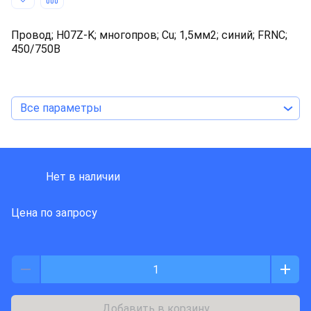
Провод; H07Z-K; многопров; Cu; 1,5мм2; синий; FRNC;
450/750В
Все параметры
LAPP KABEL
Нет в наличии
Цена по запросу
Добавить в корзину