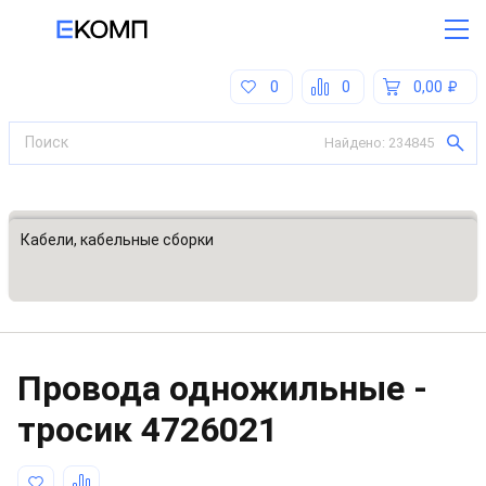
0
0
0,00
Найдено:
234845
Все категории
Кабели, кабельные сборки
Провода одножильные -
тросик
4726021