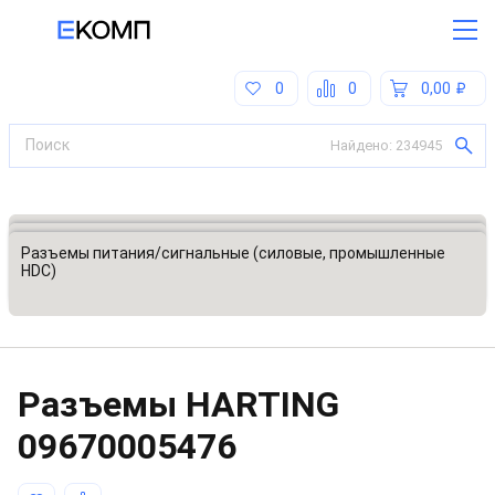
0
0
0,00
Найдено:
234945
Все категории
Разъемы, соединители
Разъемы питания/сигнальные (силовые, промышленные
HDC)
Разъeмы HARTING
09670005476