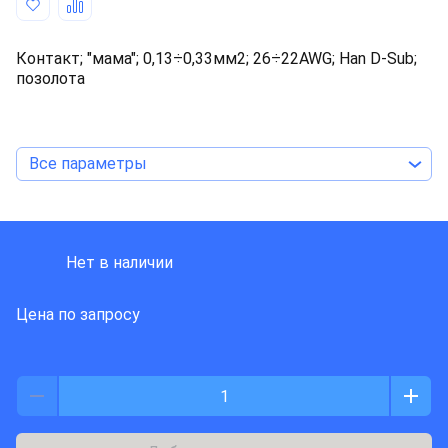
Контакт; "мама"; 0,13÷0,33мм2; 26÷22AWG; Han D-Sub;
позолота
Все параметры
HARTING
Нет в наличии
Цена по запросу