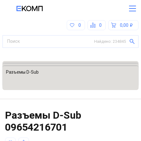
0
0
0,00
Найдено:
234845
Все категории
Разъемы, соединители
Разъемы D-Sub
Разъeмы D-Sub
09654216701