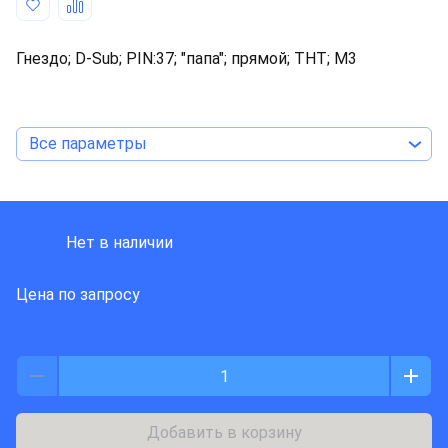
Гнездо; D-Sub; PIN:37; "папа"; прямой; THT; M3
Все параметры
HARTING
Нет в наличии
Цена по запросу
Добавить в корзину