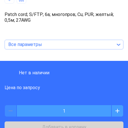
Patch cord; S/FTP; 6a; многопров; Cu; PUR; желтый;
0,5м; 27AWG
Все параметры
HARTING
Нет в наличии
Цена по запросу
Добавить в корзину