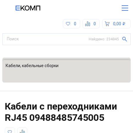
0
0
0,00
Найдено:
234845
Все категории
Кабели, кабельные сборки
Кабели с переходниками
RJ45
09488485745005