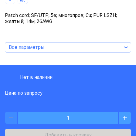
Patch cord; SF/UTP; 5e; многопров; Cu; PUR LSZH;
желтый; 14м; 26AWG
Все параметры
HARTING
Нет в наличии
Цена по запросу
Добавить в корзину