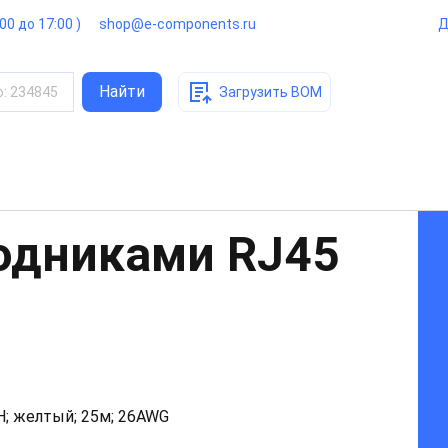
:00 до 17:00 )
shop@e-components.ru
Д
Найти
о
:
234845
Загрузить BOM
ходниками RJ45
ZH; желтый; 25м; 26AWG