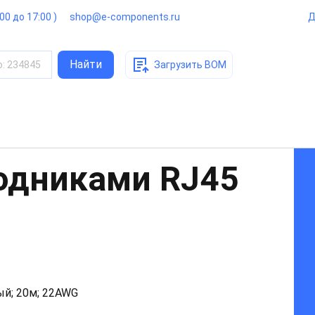
:00 до 17:00 )
shop@e-components.ru
Д
Найти
о
:
234845
Загрузить BOM
ходниками RJ45
ный; 20м; 22AWG