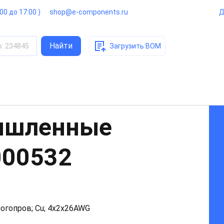
:00 до 17:00 )
shop@e-components.ru
Д
Найти
о
:
234845
Загрузить BOM
ышленные
000532
огопров; Cu; 4x2x26AWG