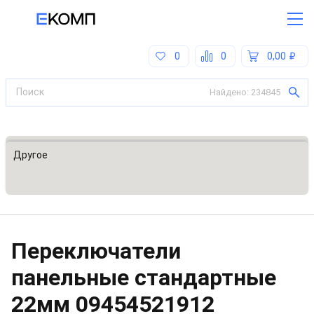
0
0
0,00
Найдено:
234845
Все категории
Другое
Переключатели
панельные стандартные
22мм
09454521912