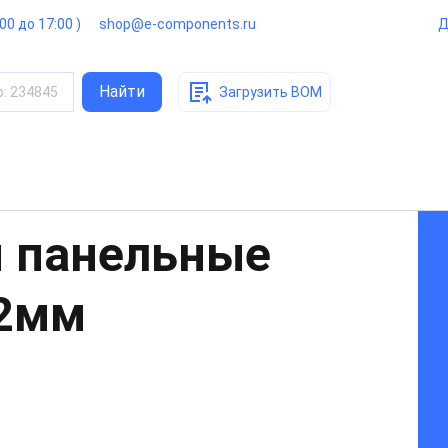
:00 до 17:00 )
shop@e-components.ru
Д
Найти
о
:
234845
Загрузить BOM
 панельные
22мм