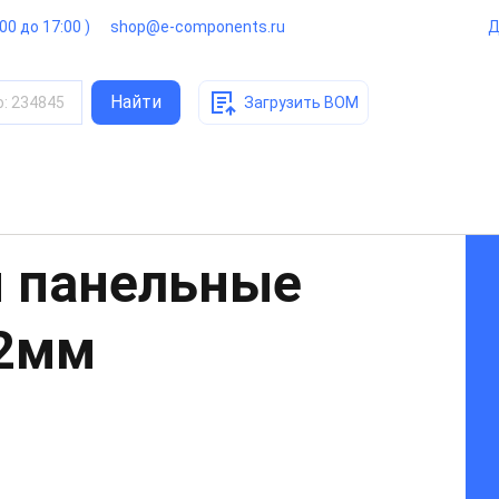
:00 до 17:00 )
shop@e-components.ru
Д
Найти
о
:
234845
Загрузить BOM
 панельные
22мм