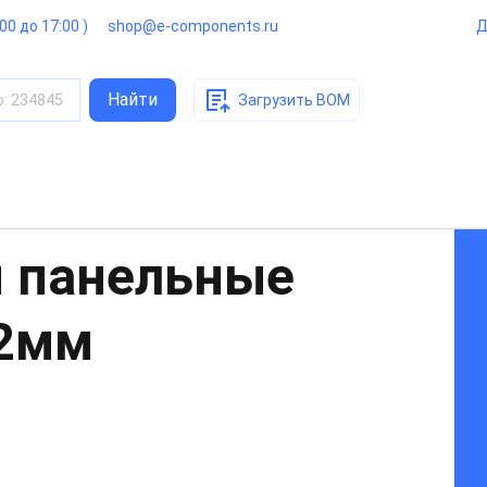
:00 до 17:00 )
shop@e-components.ru
Д
Найти
о
:
234845
Загрузить BOM
 панельные
22мм