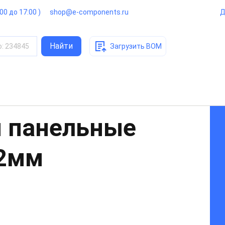
:00 до 17:00 )
shop@e-components.ru
Д
Найти
о
:
234845
Загрузить BOM
 панельные
22мм