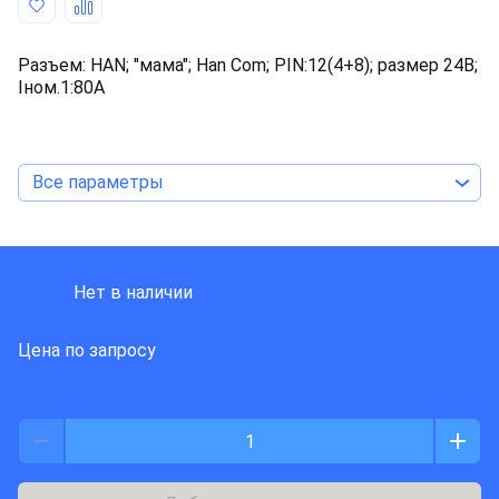
Разъем: HAN; "мама"; Han Com; PIN:12(4+8); размер 24В;
Iном.1:80А
Все параметры
HARTING
Нет в наличии
Цена по запросу