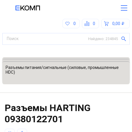
0
0
0,00
Найдено:
234845
Все категории
Разъемы, соединители
Разъемы питания/сигнальные (силовые, промышленные
HDC)
Разъeмы HARTING
09380122701