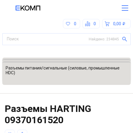
0
0
0,00
Найдено:
234845
Все категории
Разъемы, соединители
Разъемы питания/сигнальные (силовые, промышленные
HDC)
Разъeмы HARTING
09370161520