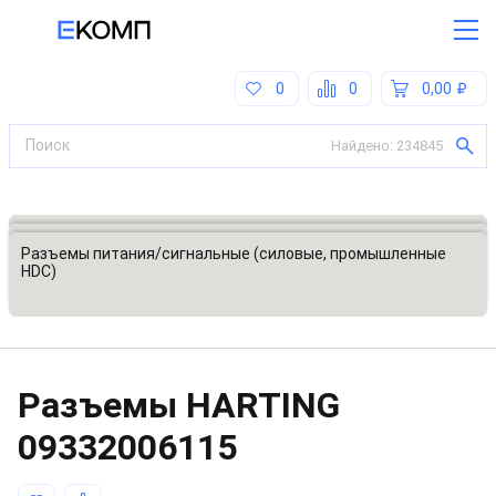
0
0
0,00
Найдено:
234845
Все категории
Разъемы, соединители
Разъемы питания/сигнальные (силовые, промышленные
HDC)
Разъeмы HARTING
09332006115