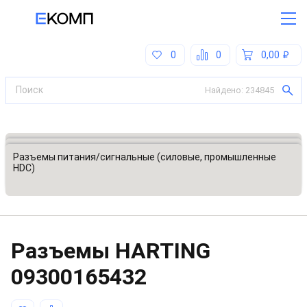
0
0
0,00
Найдено:
234845
Все категории
Разъемы, соединители
Разъемы питания/сигнальные (силовые, промышленные
HDC)
Разъeмы HARTING
09300165432