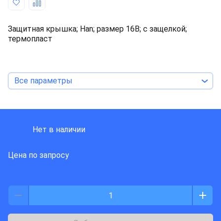
Защитная крышка; Han; размер 16В; с защелкой;
термопласт
Все параметры
HARTING
Нет в наличии
Цена по запросу