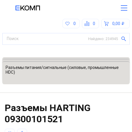
0
0
0,00
Найдено:
234945
Все категории
Разъемы, соединители
Разъемы питания/сигнальные (силовые, промышленные
HDC)
Разъeмы HARTING
09300101521