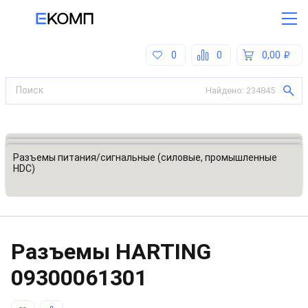
0
0
0,00
Найдено:
234845
Все категории
Разъемы, соединители
Разъемы питания/сигнальные (силовые, промышленные
HDC)
Разъeмы HARTING
09300061301