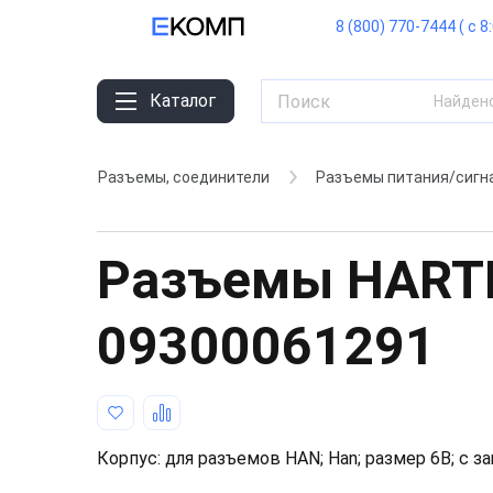
8 (800) 770-7444 ( с 8
Каталог
Найден
Разъемы, соединители
Разъемы питания/сигн
Разъeмы HART
09300061291
Корпус: для разъемов HAN; Han; размер 6В; с з