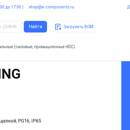
:00 до 17:00 )
shop@e-components.ru
Д
Найти
о
:
234945
Загрузить BOM
альные (силовые, промышленные HDC)
ING
ащелкой; PG16; IP65