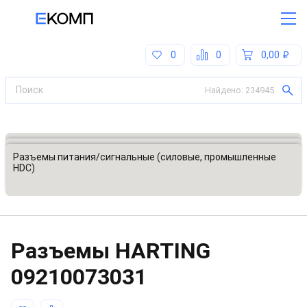
0
0
0,00
Найдено:
234945
Все категории
Разъемы, соединители
Разъемы питания/сигнальные (силовые, промышленные
HDC)
Разъeмы HARTING
09210073031