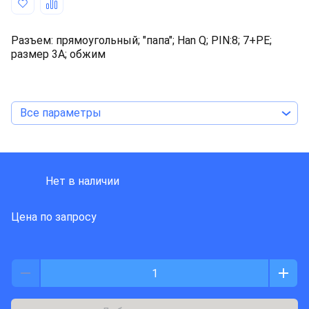
Разъем: прямоугольный; "папа"; Han Q; PIN:8; 7+PE;
размер 3А; обжим
Все параметры
HARTING
Нет в наличии
Цена по запросу