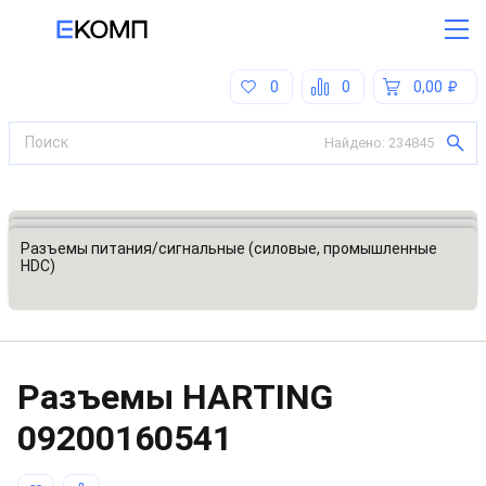
0
0
0,00
Найдено:
234845
Все категории
Разъемы, соединители
Разъемы питания/сигнальные (силовые, промышленные
HDC)
Разъeмы HARTING
09200160541