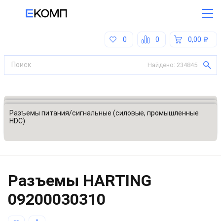
0
0
0,00
Найдено:
234845
Все категории
Разъемы, соединители
Разъемы питания/сигнальные (силовые, промышленные
HDC)
Разъeмы HARTING
09200030310