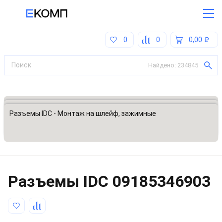
0
0
0,00
Найдено:
234845
Все категории
Разъемы, соединители
Разъемы IDC - Монтаж на шлейф, зажимные
Разъeмы IDC
09185346903