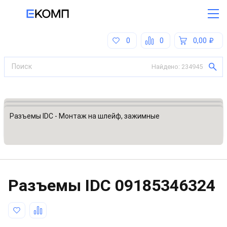
0
0
0,00
Найдено:
234945
Все категории
Разъемы, соединители
Разъемы IDC - Монтаж на шлейф, зажимные
Разъeмы IDC
09185346324