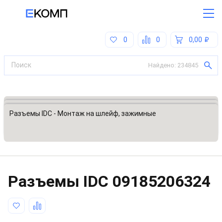
0
0
0,00
Найдено:
234845
Все категории
Разъемы, соединители
Разъемы IDC - Монтаж на шлейф, зажимные
Разъeмы IDC
09185206324