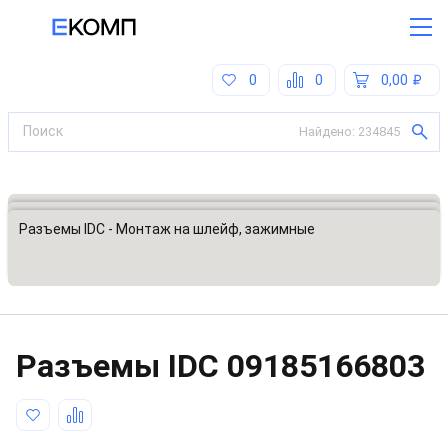
0
0
0,00
Найдено:
234845
Все категории
Разъемы, соединители
Разъемы IDC - Монтаж на шлейф, зажимные
Разъeмы IDC
09185166803