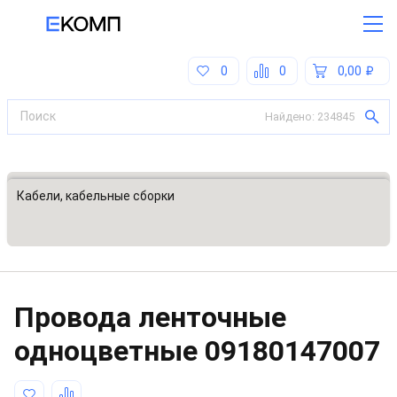
0
0
0,00
Найдено:
234845
Все категории
Кабели, кабельные сборки
Провода ленточные
одноцветные
09180147007