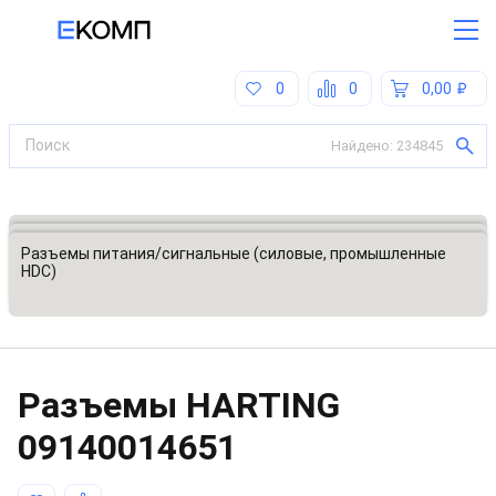
0
0
0,00
Найдено:
234845
Все категории
Разъемы, соединители
Разъемы питания/сигнальные (силовые, промышленные
HDC)
Разъeмы HARTING
09140014651