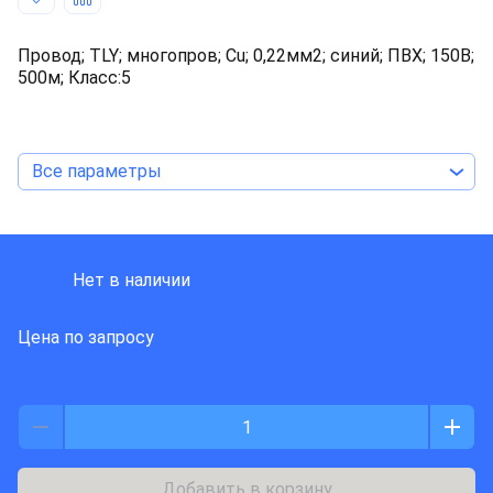
Провод; TLY; многопров; Cu; 0,22мм2; синий; ПВХ; 150В;
500м; Класс:5
Все параметры
TECHNOKABEL
Нет в наличии
Цена по запросу
Добавить в корзину