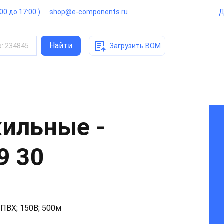
:00 до 17:00 )
shop@e-components.ru
Д
Найти
о
:
234845
Загрузить BOM
ильные -
9 30
 ПВХ; 150В; 500м