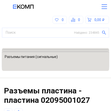
0
0
0,00
Найдено:
234845
Все категории
Разъемы, соединители
Разъемы питания (сигнальные)
Разъeмы пластина -
пластина
02095001027