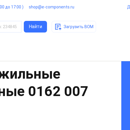
:00 до 17:00 )
shop@e-components.ru
Д
Найти
о
:
234845
Загрузить BOM
ожильные
нные
0162 007