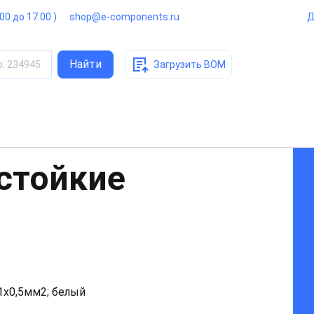
:00 до 17:00 )
shop@e-components.ru
Д
Найти
о
:
234945
Загрузить BOM
стойкие
1x0,5мм2; белый