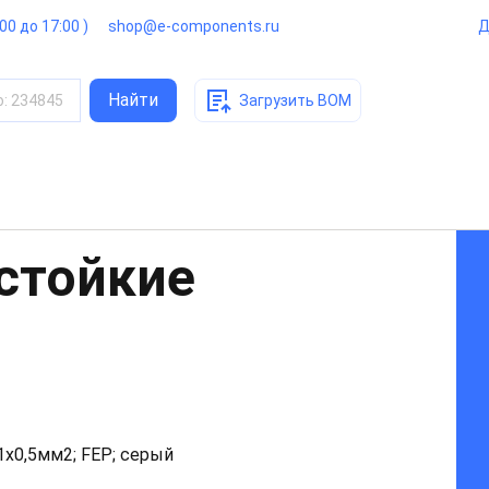
:00 до 17:00 )
shop@e-components.ru
Д
Найти
о
:
234845
Загрузить BOM
стойкие
1x0,5мм2; FEP; серый