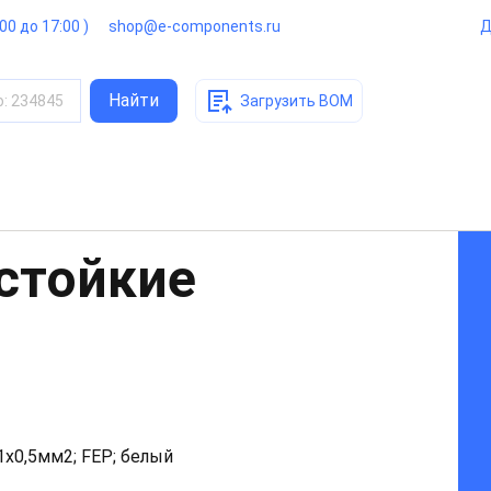
:00 до 17:00 )
shop@e-components.ru
Д
Найти
о
:
234845
Загрузить BOM
стойкие
1x0,5мм2; FEP; белый