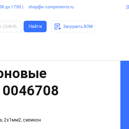
:00 до 17:00 )
shop@e-components.ru
Д
Найти
о
:
234845
Загрузить BOM
оновые
0046708
в; 2x1мм2; силикон