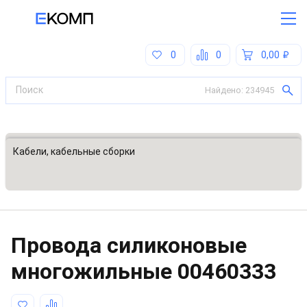
0
0
0,00
Найдено:
234945
Все категории
Кабели, кабельные сборки
Провода силиконовые
многожильные
00460333