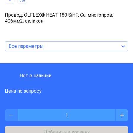
Провод; ÖLFLEX® HEAT 180 SiHF; Cu; многопров;
4G6мм2; силикон
Все параметры
LAPP KABEL
Нет в наличии
Цена по запросу
Добавить в корзину