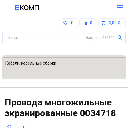
0
0
0,00
Найдено:
234845
Все категории
Кабели, кабельные сборки
Провода многожильные
экранированные
0034718