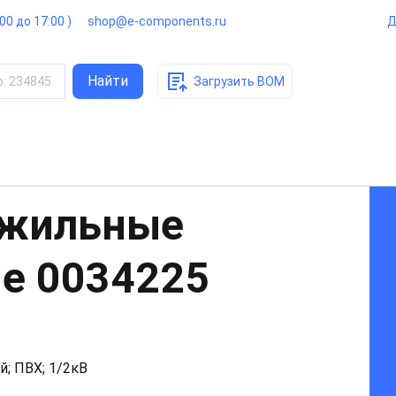
:00 до 17:00 )
shop@e-components.ru
Д
Найти
о
:
234845
Загрузить BOM
ожильные
ые
0034225
й; ПВХ; 1/2кВ