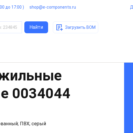
:00 до 17:00 )
shop@e-components.ru
Д
Найти
о
:
234845
Загрузить BOM
ожильные
ые
0034044
ованный; ПВХ; серый