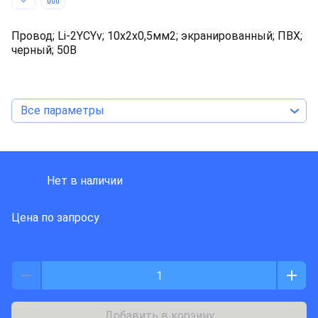
Провод; Li-2YCYv; 10x2x0,5мм2; экранированный; ПВХ;
черный; 50В
Все параметры
LAPP KABEL
Нет в наличии
Цена по запросу
Добавить в корзину