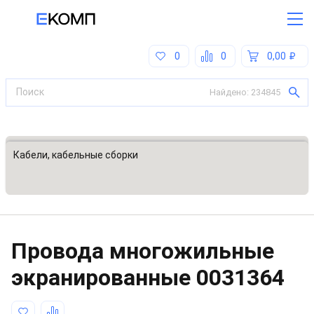
0
0
0,00
Найдено:
234845
Все категории
Кабели, кабельные сборки
Провода многожильные
экранированные
0031364